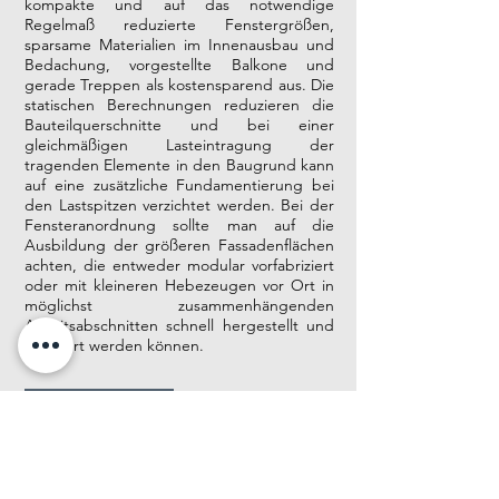
kompakte und auf das notwendige
Regelmaß reduzierte Fenstergrößen,
sparsame Materialien im Innenausbau und
Bedachung, vorgestellte Balkone und
gerade Treppen als kostensparend aus. Die
statischen Berechnungen reduzieren die
Bauteilquerschnitte und bei einer
gleichmäßigen Lasteintragung der
tragenden Elemente in den Baugrund kann
auf eine zusätzliche Fundamentierung bei
den Lastspitzen verzichtet werden. Bei der
Fensteranordnung sollte man auf die
Ausbildung der größeren Fassadenflächen
achten, die entweder modular vorfabriziert
oder mit kleineren Hebezeugen vor Ort in
möglichst zusammenhängenden
Arbeitsabschnitten schnell hergestellt und
montiert werden können.
Ausführungsplanung
Während der Ausführungsplanung hat man
in der Detailgestaltung die
Einflußmöglichkeit auf die komplexität und
Zeiteinsatz bei der Umsetzung der